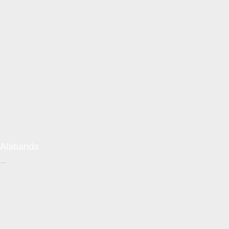
+
Alabanda
Conceptzon.com
+