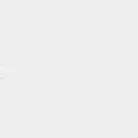
Assos
Conceptzon.com
+