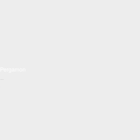
Pergamon
Conceptzon.com
+