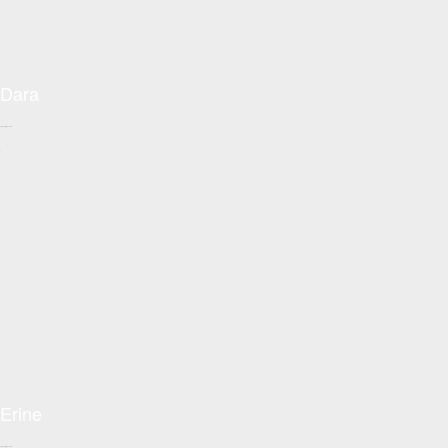
Dara
Conceptzon.com
+
Erine
Conceptzon.com