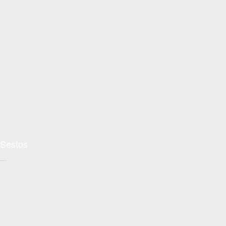
+
Sestos
Conceptzon.com
+