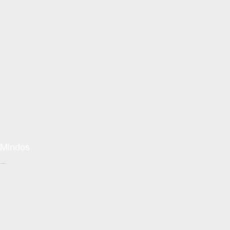
+
Mindos
Conceptzon.com
+