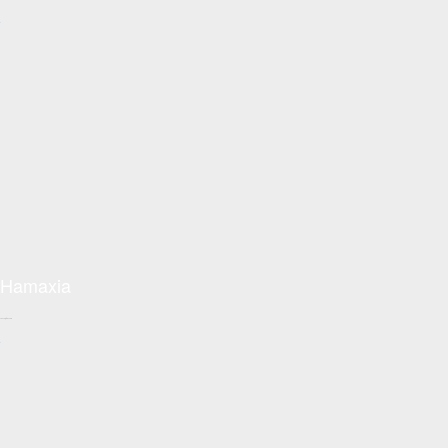
+
Hamaxia
Conceptzon.com
+