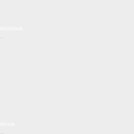
Akalissus
Conceptzon.com
+
Alinda
Conceptzon.com