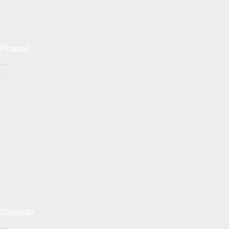
Phaseli
Conceptzon.com
+
Saranda
Conceptzon.com