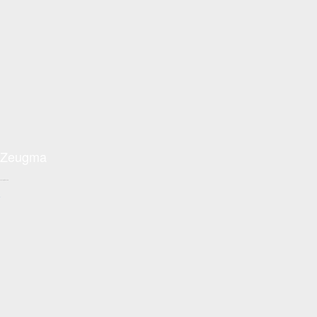
Zeugma
Conceptzon.com
+