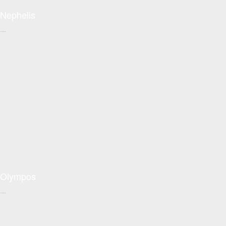
Nephelis
Conceptzon.com
+
Olympos
Conceptzon.com
+