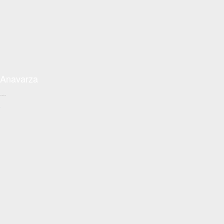
Anavarza
Conceptzon.com
+