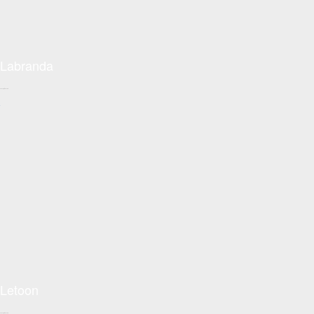
Labranda
Conceptzon.com
+
Letoon
Conceptzon.com