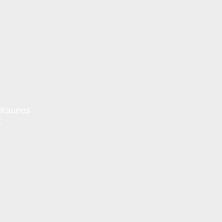
Kaunos
Conceptzon.com
+