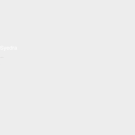
Syedra
Conceptzon.com
+