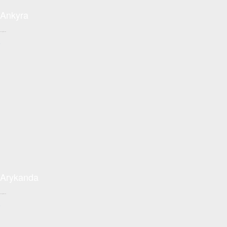
Ankyra
Conceptzon.com
+
Arykanda
Conceptzon.com
+