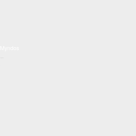
Myndos
Conceptzon.com
+