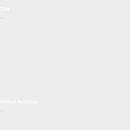
Tlos
Conceptzon.com
+
Walnut American
Conceptzon.com
+