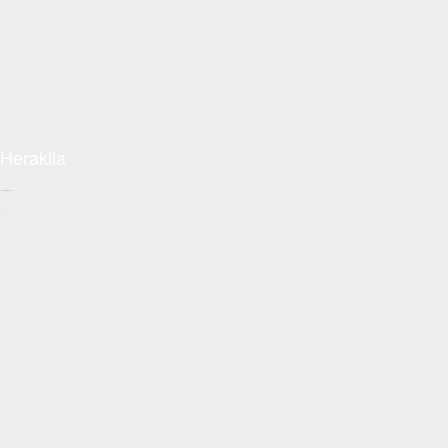
Heraklia
Conceptzon.com
+